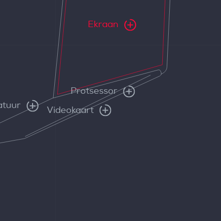
Ekraan
Protsessor
atuur
Videokaart